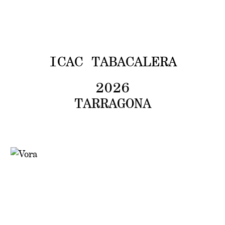
V
O
ARXIU
ICAC TABACALERA
2026
TARRAGONA